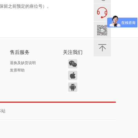
保留之前预定的座位号）。
售后服务
关注我们
退换及缺货说明
发票帮助
本站