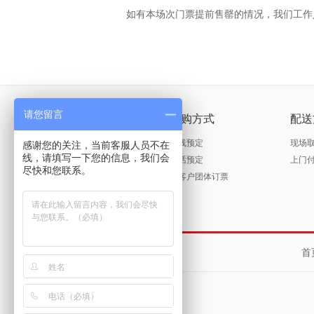
如有本场次门票提前售罄的情况，我们工作
请您留言
订购方式
配送
在线预定
现场
感谢您的关注，当前客服人员不在
线，请填写一下您的信息，我们会
电话预定
上门
尽快和您联系。
大客户团体订票
首