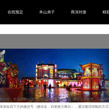
在线预定
本山弟子
商演对接
精
上门付款取票
位后，发送取票短信。凭短信现场售票窗口19:00分之前取票、付款即可
添加短信下方的微信号（微信名：刘老根大舞台），通过微信转账的方式