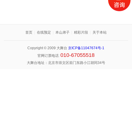
首页
|
在线预定
|
本山弟子
|
精彩片段
|
关于本站
Copyright © 2009 大舞台
京ICP备11047674号-1
010-67055518
官网订票电话:
大舞台地址：北京市崇文区前门东路小江胡同34号
礼仪小姐
建筑设备
商务服务
车牌商务
注册地址
商机信息
工作签证